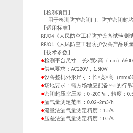
【检测项目】
用于检测防护密闭门、防护密闭封
【适用标准】
《人民防空工程防护设备试验测
RFJO4
《人民防空工程防护设备产品质
RFJO1
【技术参数】
检测平台尺寸：长
宽
高（
）
●
×
×
mm
6600
供电要求：
，
●
AC220V
1.5KW
设备整机外形尺寸：长
宽
高（
●
×
×
mm)68
场地要求：需方场地应配备
的行吊
●
≥5T
密闭超压室压差：
，精度：
●
0~200Pa
0.
漏气量测定范围：
●
0.02~2m
3
/h
流量法漏气量测定精度：
●
1.5%
压差法漏气量测定精度：
●
0.5%