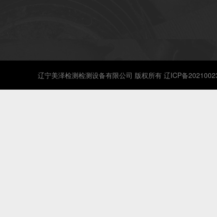
辽宁美泽检测检测设备有限公司 版权所有
辽ICP备2021002