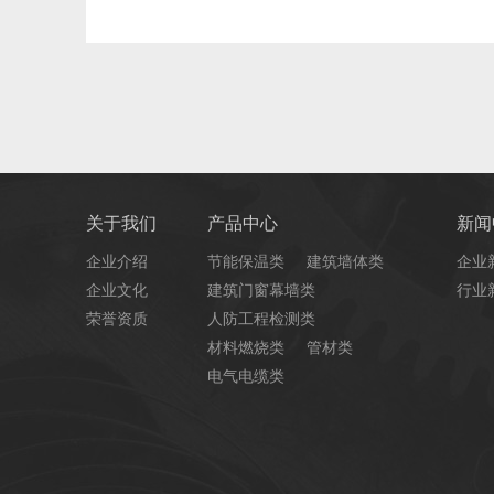
关于我们
产品中心
新闻
企业介绍
节能保温类
建筑墙体类
企业
企业文化
建筑门窗幕墙类
行业
荣誉资质
人防工程检测类
材料燃烧类
管材类
电气电缆类