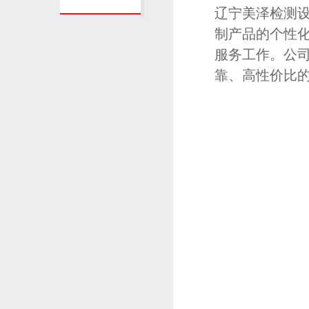
辽宁美泽检测
制产品的个性
服务工作。公司
靠、高性价比