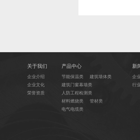
关于我们
产品中心
新
企业介绍
节能保温类
建筑墙体类
企
企业文化
建筑门窗幕墙类
行
荣誉资质
人防工程检测类
材料燃烧类
管材类
电气电缆类